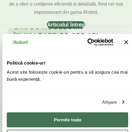
de a oferi o curățenie eficientă și detaliată, fiind cel mai
impresionant din gama iRobot.
Articolul întreg
Politică cookie-uri
Acest site folosește cookie-uri pentru a vă asigura cea mai
bună experiență.
Afişare
BUCURĂ-TE DE PRIMĂVARĂ CU OFERTELE
LUNII MARTIE PE IROBOT.RO
Permite toate
În luna martie, iRobot.ro te întâmpină cu o serie de oferte și