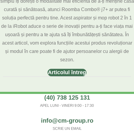
simplu îți dorești o modalitate mai eficientă de a-ți menține casa
curată și sănătoasă, atunci Roomba Combo® j7+ ar putea fi
soluția perfectă pentru tine. Acest aspirator și mop robot 2 în 1
de la iRobot aduce o serie de inovații pentru a-ți face viața mai
ușoară și pentru a te ajuta să îți îmbunătățești sănătatea. În
acest articol, vom explora funcțiile acestui produs revoluționar
și modul în care poate fi de ajutor persoanelor cu alergii de
sezon.
Articolul întreg
(40) 738 125 131
APEL LUNI - VINERI 9:00 - 17:30
info@cm-group.ro
SCRIE UN EMAIL