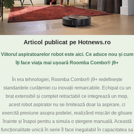
Articol publicat pe Hotnews.ro
Viitorul aspiratoarelor robot este aici. Ce aduce nou și cum
îți face viața mai ușoară Roomba Combo® j9+
În era tehnologiei, Roomba Combo® j9+ redefinește
standardele curățeniei cu inovații remarcabile. Echipat cu un
braț extensibil și complet retractabil ce integrează un mop,
acest robot aspirator nu se limitează doar la aspirare, ci
exercită presiune asupra podelei, realizând mișcări de glisare
înainte și înapoi pentru a simula o ștergere manuală. Această
funcționalitate unică în serie îl face inegalabil în capacitatea sa