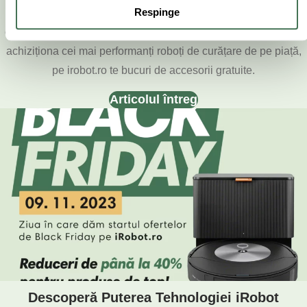
Respinge
promoții irezistibile pentru a-ți face viața mai ușoară și mai
confortabilă. Pe lângă prețurile super avantajoase la care poți
achiziționa cei mai performanți roboți de curățare de pe piață,
pe irobot.ro te bucuri de accesorii gratuite.
Articolul întreg
Descoperă Puterea Tehnologiei iRobot