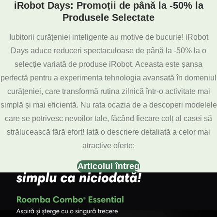
iRobot Days: Promoții de până la -50% la
Produsele Selectate
Iubitorii curățeniei inteligente au motive de bucurie! iRobot
Days aduce reduceri spectaculoase de până la -50% la o
selecție variată de produse iRobot. Aceasta este șansa
perfectă pentru a experimenta tehnologia avansată în domeniul
curățeniei, care transformă rutina zilnică într-o activitate mai
simplă și mai eficientă. Nu rata ocazia de a descoperi modelele
care se potrivesc nevoilor tale, făcând fiecare colț al casei să
strălucească fără efort! Iată o descriere detaliată a celor mai
atractive oferte:
Articolul întreg