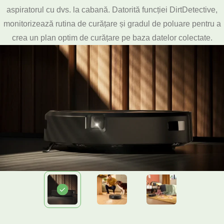
aspiratorul cu dvs. la cabană. Datorită funcției DirtDetective,
monitorizează rutina de curățare și gradul de poluare pentru a
crea un plan optim de curățare pe baza datelor colectate.