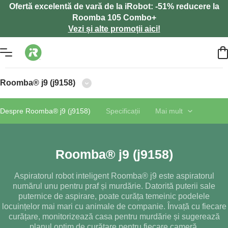
Ofertă excelentă de vară de la iRobot: -51% reducere la
Roomba 105 Combo+
Vezi și alte promoții aici!
Roomba® j9 (j9158)
Despre Roomba® j9 (j9158)
Specificații
Mai mult
Roomba® j9 (j9158)
Aspiratorul robot inteligent Roomba® j9 este aspiratorul
numărul unu pentru praf și murdărie. Datorită puterii sale
puternice de aspirare, poate curăța temeinic podelele
locuințelor mai mari cu animale de companie. Învață cu fiecare
curățare, monitorizează casa pentru murdărie și sugerează
planul optim de curățare pentru fiecare cameră.