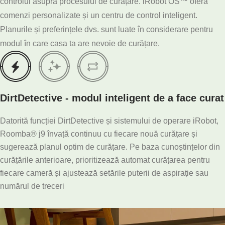
controlul asupra procesului de curățare. iRobot OS™ oferă
comenzi personalizate și un centru de control inteligent.
Planurile și preferințele dvs. sunt luate în considerare pentru
modul în care casa ta are nevoie de curățare.
DirtDetective - modul inteligent de a face curat
Datorită funcției DirtDetective și sistemului de operare iRobot,
Roomba® j9 învață continuu cu fiecare nouă curățare și
sugerează planul optim de curățare. Pe baza cunoștințelor din
curățările anterioare, prioritizează automat curățarea pentru
fiecare cameră și ajustează setările puterii de aspirație sau
numărul de treceri