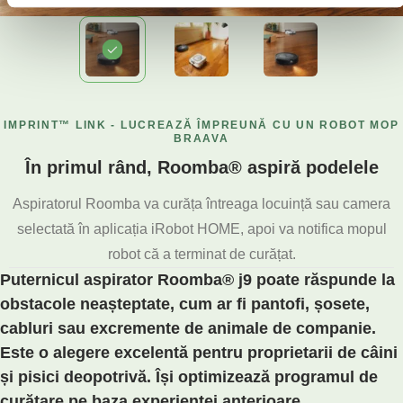
IMPRINT™ LINK - LUCREAZĂ ÎMPREUNĂ CU UN ROBOT MOP
BRAAVA
În primul rând, Roomba® aspiră podelele
Aspiratorul Roomba va curăța întreaga locuință sau camera
selectată în aplicația iRobot HOME, apoi va notifica mopul
robot că a terminat de curățat.
Puternicul aspirator Roomba® j9 poate răspunde la
obstacole neașteptate, cum ar fi pantofi, șosete,
cabluri sau excremente de animale de companie.
Este o alegere excelentă pentru proprietarii de câini
și pisici deopotrivă. Își optimizează programul de
curățare pe baza experienței anterioare.