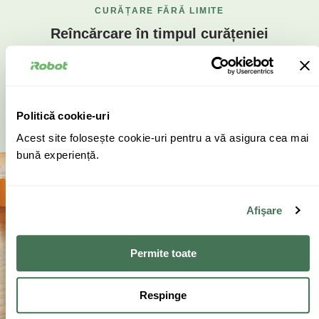
CURĂȚARE FĂRĂ LIMITE
Reîncărcare în timpul curățeniei
Roomba j9 se poate reîncărca la nivelul necesar pentru a
finaliza curățarea în timpul procesului de curățare. Cu funcția
de andocare vizuală, se întoarce întotdeauna la stația de
Politică cookie-uri
încărcare și, datorită iluminării de fundal cu LED, poate face
Acest site folosește cookie-uri pentru a vă asigura cea mai
acest lucru chiar și în întuneric.
bună experiență.
Afişare
Permite toate
Respinge