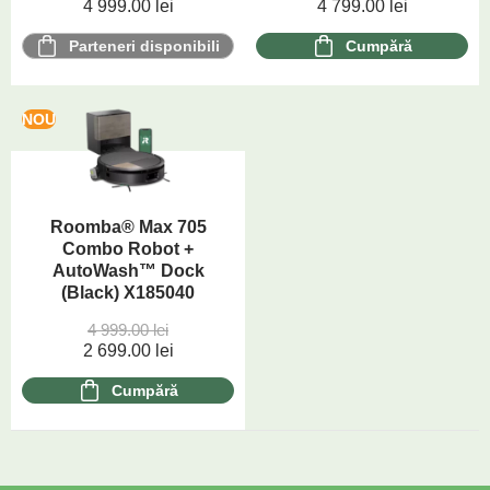
4 999.00
lei
4 799.00
lei
Parteneri disponibili
Cumpără
NOU
Roomba® Max 705
Combo Robot +
AutoWash™ Dock
(Black) X185040
4 999.00
lei
2 699.00
lei
Cumpără