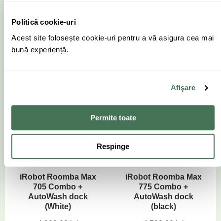
Politică cookie-uri
iRobot Roomba 115
iRobot Roomba Plus
Acest site folosește cookie-uri pentru a vă asigura cea mai
Combo (black)
415 Combo +
bună experiență.
Y414040
AutoWash dock
(black) G285040
899.00
lei
599.00
lei
2 099.00
lei
Afişare
Cumpără
Parteneri disponibili
Permite toate
PROMO IULIE %
Respinge
iRobot Roomba Max
iRobot Roomba Max
705 Combo +
775 Combo +
AutoWash dock
AutoWash dock
(White)
(black)