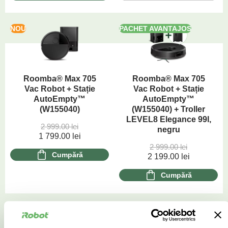
NOU
PACHET AVANTAJOS
Roomba® Max 705
Roomba® Max 705
Vac Robot + Stație
Vac Robot + Stație
AutoEmpty™
AutoEmpty™
(W155040)
(W155040) + Troller
LEVEL8 Elegance 99l,
2 999.00
lei
negru
1 799.00
lei
2 999.00
lei
Cumpără
2 199.00
lei
Cumpără