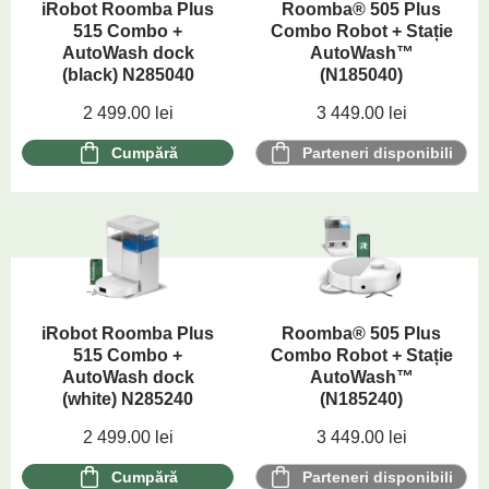
iRobot Roomba Plus
Roomba® 505 Plus
515 Combo +
Combo Robot + Stație
AutoWash dock
AutoWash™
(black) N285040
(N185040)
2 499.00
lei
3 449.00
lei
Cumpără
Parteneri disponibili
iRobot Roomba Plus
Roomba® 505 Plus
515 Combo +
Combo Robot + Stație
AutoWash dock
AutoWash™
(white) N285240
(N185240)
2 499.00
lei
3 449.00
lei
Cumpără
Parteneri disponibili