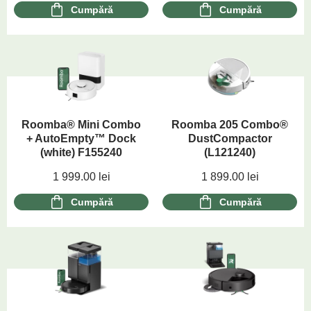
Cumpără
Cumpără
Roomba® Mini Combo
Roomba 205 Combo®
+ AutoEmpty™ Dock
DustCompactor
(white) F155240
(L121240)
1 999.00
lei
1 899.00
lei
Cumpără
Cumpără