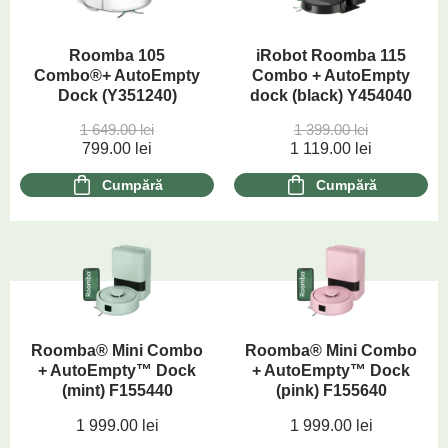
Roomba 105
iRobot Roomba 115
Combo®+ AutoEmpty
Combo + AutoEmpty
Dock (Y351240)
dock (black) Y454040
1 649.00
lei
1 399.00
lei
799.00
lei
1 119.00
lei
Cumpără
Cumpără
Roomba® Mini Combo
Roomba® Mini Combo
+ AutoEmpty™ Dock
+ AutoEmpty™ Dock
(mint) F155440
(pink) F155640
1 999.00
lei
1 999.00
lei