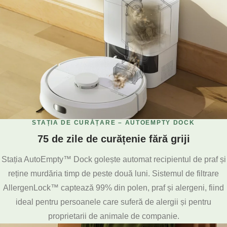
STAȚIA DE CURĂȚARE – AUTOEMPTY DOCK
75 de zile de curățenie fără griji
Stația AutoEmpty™ Dock golește automat recipientul de praf și
reține murdăria timp de peste două luni. Sistemul de filtrare
AllergenLock™ captează 99% din polen, praf și alergeni, fiind
ideal pentru persoanele care suferă de alergii și pentru
proprietarii de animale de companie.