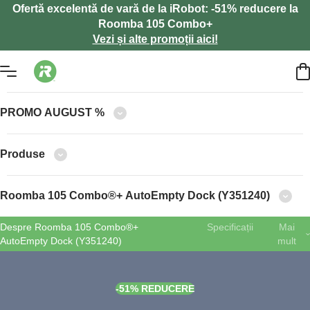
Ofertă excelentă de vară de la iRobot: -51% reducere la
Roomba 105 Combo+
Vezi și alte promoții aici!
PROMO AUGUST %
Produse
Roomba 105 Combo®+ AutoEmpty Dock (Y351240)
Despre Roomba 105 Combo®+
Specificații
Mai
AutoEmpty Dock (Y351240)
mult
-51% REDUCERE