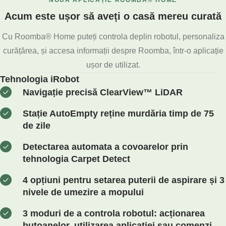
Acum este ușor să aveți o casă mereu curată
Cu Roomba® Home puteți controla deplin robotul, personaliza
curățărea, și accesa informații despre Roomba, într-o aplicație
ușor de utilizat.
Tehnologia iRobot
Navigație precisă ClearView™ LiDAR
Stație AutoEmpty reține murdăria timp de 75
de zile
Detectarea automata a covoarelor prin
tehnologia Carpet Detect
4 opțiuni pentru setarea puterii de aspirare și 3
nivele de umezire a mopului
3 moduri de a controla robotul: acționarea
butoanelor, utilizarea aplicației sau comenzi