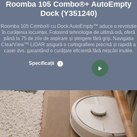
Roomba 105 Combo®+ AutoEmpty
Dock (Y351240)
Roomba 105 Combo® cu Dock AutoEmpty™ aduce o revoluție
în curățenia locuinței. Folosind tehnologie de ultimă oră, oferă
până la 75 de zile de aspirare și ștergere fără griji. Navigația
ClearView™ LiDAR asigură o cartografiere precisă și rapidă a
casei dvs. garantând o curățare eficientă fără mișcări inutile.
Specificații