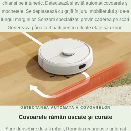
chiar și pe întuneric. Detectează și evită automat covoarele și
mochetele. Se deplasează cu grijă în jurul mobilierului și de-a
lungul marginilor. Senzorii specializați previn căderea pe scări.
Generează până la 3 hărți pentru diferite etaje sau zone.
DETECTAREA AUTOMATA A COVOARELOR
Covoarele rămân uscate și curate
Spre deosebire de alți roboți, Roomba recunoaște automat