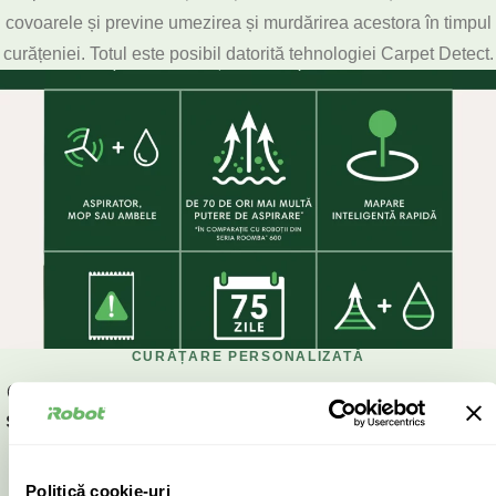
covoarele și previne umezirea și murdărirea acestora în timpul
curățeniei. Totul este posibil datorită tehnologiei Carpet Detect.
CURĂȚARE PERSONALIZATĂ
Optați pentru, aspirare, doar ștergere tip mop
sau o curațare completă combinând aspirarea
cu ștergerea pardoselilor.
Politică cookie-uri
Alegeți tipul de curățare pe care doriți să îl efectuați. Curățare