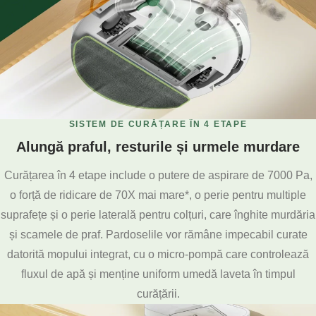
SISTEM DE CURĂȚARE ÎN 4 ETAPE
Alungă praful, resturile și urmele murdare
Curățarea în 4 etape include o putere de aspirare de 7000 Pa,
o forță de ridicare de 70X mai mare*, o perie pentru multiple
suprafețe și o perie laterală pentru colțuri, care înghite murdăria
și scamele de praf. Pardoselile vor rămâne impecabil curate
datorită mopului integrat, cu o micro-pompă care controlează
fluxul de apă și menține uniform umedă laveta în timpul
curățării.