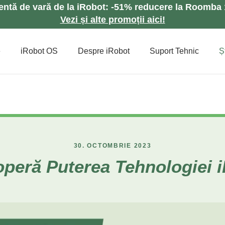
lentă de vară de la iRobot: -51% reducere la Roomb
Vezi și alte promoții aici!
e
iRobot OS
Despre iRobot
Suport Tehnic
Șt
30. OCTOMBRIE 2023
peră Puterea Tehnologiei 