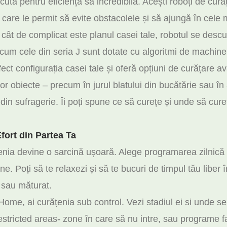
tă pentru eficiența sa incredibilă. Acești roboți de cur
e care le permit să evite obstacolele și să ajungă în cele 
e cât de complicat este planul casei tale, robotul se descu
cum cele din seria J sunt dotate cu algoritmi de machine
rfect configurația casei tale și oferă opțiuni de curățare
nor obiecte – precum în jurul blatului din bucătărie sau î
in sufragerie. Îi poți spune ce să curețe și unde să cure
fort din Partea Ta
nia devine o sarcină ușoară. Alege programarea zilnică ș
ine. Poți să te relaxezi și să te bucuri de timpul tău libe
 sau măturat.
Home, ai curățenia sub control. Vezi stadiul ei si unde s
restricted areas- zone în care să nu intre, sau programe fa