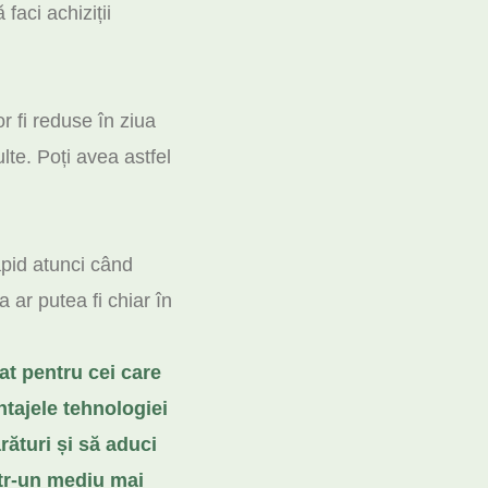
faci achiziții
or fi reduse în ziua
lte. Poți avea astfel
apid atunci când
a ar putea fi chiar în
at pentru cei care
ntajele tehnologiei
rături și să aduci
ntr-un mediu mai