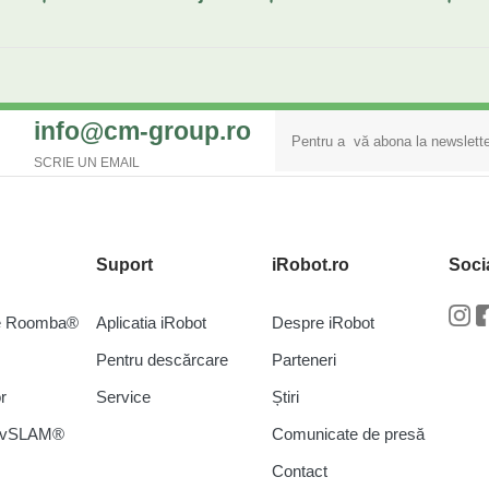
info@cm-group.ro
SCRIE UN EMAIL
Suport
iRobot.ro
Soci
re Roomba®
Aplicatia iRobot
Despre iRobot
In
Pentru descărcare
Parteneri
r
Service
Știri
a vSLAM®
Comunicate de presă
Contact