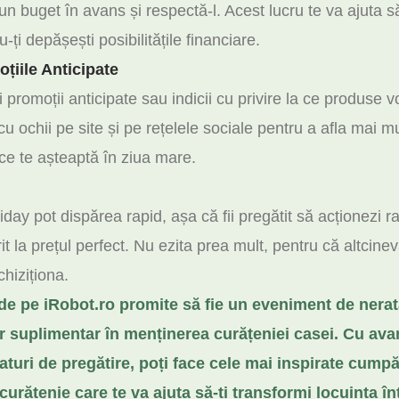
 un buget în avans și respectă-l. Acest lucru te va ajuta să 
-ți depășești posibilitățile financiare.
țiile Anticipate
 promoții anticipate sau indicii cu privire la ce produse v
cu ochii pe site și pe rețelele sociale pentru a afla mai mu
ce te așteaptă în ziua mare.
iday pot dispărea rapid, așa că fii pregătit să acționezi r
t la prețul perfect. Nu ezita prea mult, pentru că altcinev
chiziționa.
de pe iRobot.ro promite să fie un eveniment de nerat
or suplimentar în menținerea curățeniei casei. Cu ava
aturi de pregătire, poți face cele mai inspirate cumpă
urățenie care te va ajuta să-ți transformi locuința î