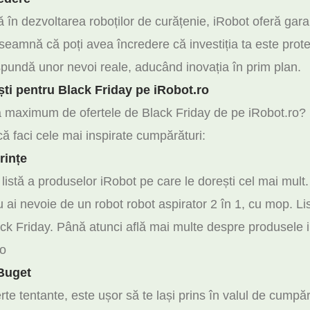
 în dezvoltarea roboților de curățenie, iRobot oferă garan
seamnă că poți avea încredere că investiția ta este prot
ăspundă unor nevoi reale, aducând inovația în prim plan.
ti pentru Black Friday pe iRobot.ro
 la maximum de ofertele de Black Friday de pe iRobot.ro? 
că faci cele mai inspirate cumpărături:
rințe
 listă a produselor iRobot pe care le dorești cel mai mult.
ai nevoie de un robot robot aspirator 2 în 1, cu mop. List
Black Friday. Până atunci află mai multe despre produsel
ro
 Buget
rte tentante, este ușor să te lași prins în valul de cumpă