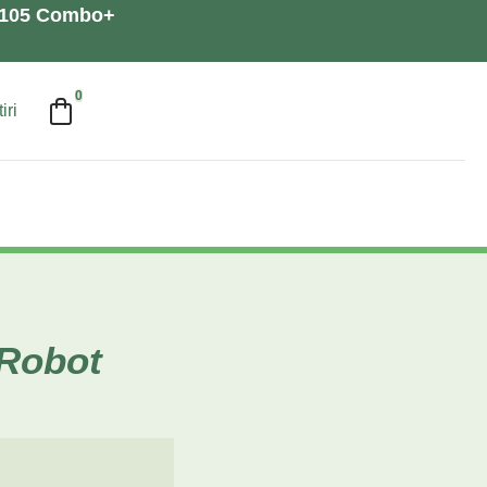
a 105 Combo+
0
iri
iRobot