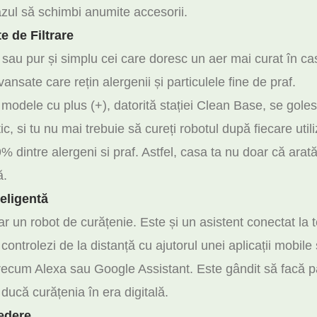
zul să schimbi anumite accesorii.
e de Filtrare
i sau pur și simplu cei care doresc un aer mai curat în ca
vansate care rețin alergenii și particulele fine de praf.
 modele cu plus (+), datorită stației Clean Base, se goles
, si tu nu mai trebuie să cureți robotul după fiecare util
 dintre alergeni si praf. Astfel, casa ta nu doar că arată
ă.
teligentă
un robot de curățenie. Este și un asistent conectat la t
l controlezi de la distanță cu ajutorul unei aplicații mobil
 precum Alexa sau Google Assistant. Este gândit să facă 
ucă curățenia în era digitală.
edere