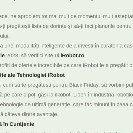
rece, ne apropiem tot mai mult de momentul mult așteptat
ți pregătești lista de dorințe și să-ți faci planurile pentr
ului.
 unei modalități inteligente de a investi în curățenia case
ie
2023, să verifici site-ul
iRobot.ro
.
fiți de ofertele incredibile pe care iRobot le-a pregătit p
te ale Tehnologiei iRobot
i cum să te pregătești pentru Black Friday, să vorbim pu
ă pe care o poți găsi la iRobot. Lideri în industria roboțil
ehnologie de ultimă generație, care fac minuni în ceea c
tă câteva dintre avantaje.
ă în Curățenie