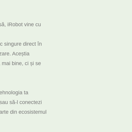
să, iRobot vine cu
c singure direct în
izare. Aceștia
 mai bine, ci și se
ehnologia ta
e sau să-l conectezi
parte din ecosistemul