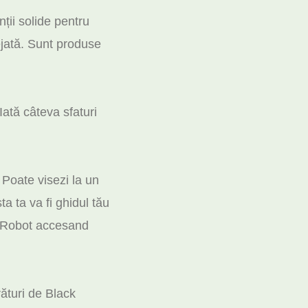
ții solide pentru
ejată. Sunt produse
Iată câteva sfaturi
 Poate visezi la un
a ta va fi ghidul tău
e iRobot accesand
rături de Black