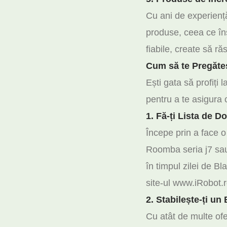
Cu ani de experiență
produse, ceea ce în
fiabile, create să r
Cum să te Pregăteș
Ești gata să profiți
pentru a te asigura 
1. Fă-ți Lista de Do
Începe prin a face o
Roomba seria j7 sau 
în timpul zilei de 
site-ul www.iRobot.
2. Stabilește-ți un
Cu atât de multe ofe