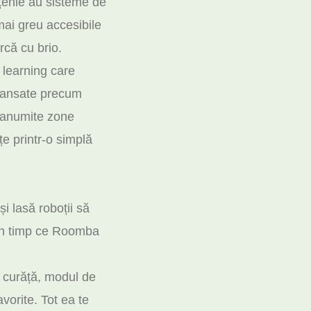
ățenie au sisteme de
mai greu accesibile
rcă cu brio.
 learning care
 avansate precum
n anumite zone
țe printr-o simplă
i lasă roboții să
r în timp ce Roomba
e curăță, modul de
vorite. Tot ea te