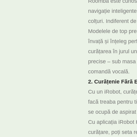
Roomba este cunoscu
navigație inteligent
colțuri. Indiferent d
Modelele de top pre
învață și înțeleg pe
curățarea în jurul u
precise – sub masa d
comandă vocală.
2. Curățenie Fără E
Cu un iRobot, curățe
facă treaba pentru t
se ocupă de aspirat
Cu aplicația iRobot 
curățare, poți seta 