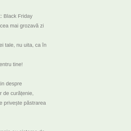
: Black Friday
u cea mai grozavă zi
i tale, nu uita, ca în
entru tine!
țin despre
or de curățenie,
e privește păstrarea