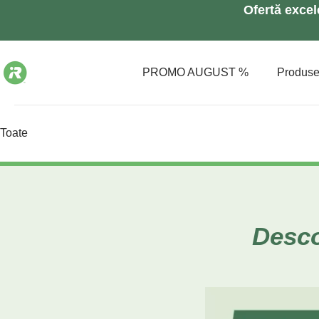
Ofertă exce
PROMO AUGUST %
Produs
Toate
Desco