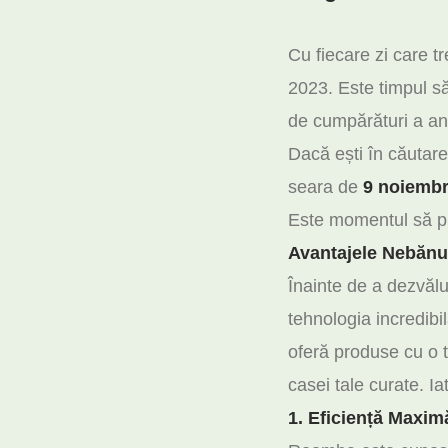
Cu fiecare zi care t
2023. Este timpul să-
de cumpărături a an
Dacă ești în căutarea
seara de
9 noiembr
Este momentul să pro
Avantajele Nebănui
Înainte de a dezvălu
tehnologia incredibil
oferă produse cu o t
casei tale curate. Ia
1. Eficiență Maxim