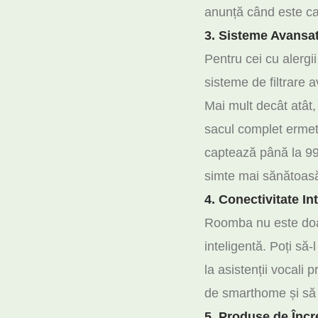
anunță când este ca
3. Sisteme Avansat
Pentru cei cu alergi
sisteme de filtrare a
Mai mult decât atât,
sacul complet ermetic
captează până la 99%
simte mai sănătoas
4. Conectivitate In
Roomba nu este doar 
inteligentă. Poți să-
la asistenții vocali
de smarthome și să d
5. Produse de Încr