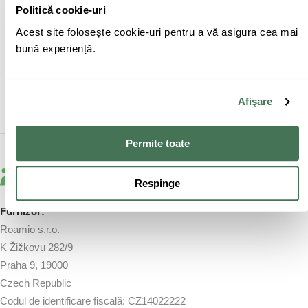
Politică cookie-uri
APEL LUNI - VINERI 9:00 - 17:30
Acest site folosește cookie-uri pentru a vă asigura cea mai
bună experiență.
info@cm-group.ro
SCRIE UN EMAIL
Afişare
Permite toate
Respinge
Furnizor:
Roamio s.r.o.
K Žižkovu 282/9
Praha 9, 19000
Czech Republic
Codul de identificare fiscală: CZ14022222