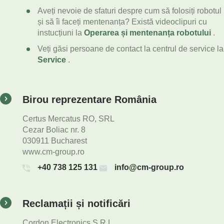
Aveți nevoie de sfaturi despre cum să folosiți robotul
și să îi faceți mentenanța? Există videoclipuri cu
instucțiuni la
Operarea și mentenanța robotului
.
Veți găsi persoane de contact la centrul de service la
Service
.
Birou reprezentare România
Certus Mercatus RO, SRL
Cezar Boliac nr. 8
030911 Bucharest
www.cm-group.ro
+40 738 125 131
info@cm-group.ro
Reclamații și notificări
Cordon Electronics S.R.L.