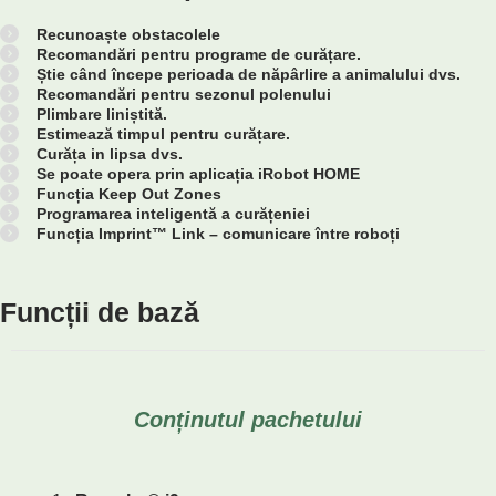
Recunoaște obstacolele
Recomandări pentru programe de curățare.
Știe când începe perioada de năpârlire a animalului dvs.
Recomandări pentru sezonul polenului
Plimbare liniștită.
Estimează timpul pentru curățare.
Curăța in lipsa dvs.
Se poate opera prin aplicația iRobot HOME
Funcția Keep Out Zones
Programarea inteligentă a curățeniei
Funcția Imprint™ Link – comunicare între roboți
Funcții de bază
Conținutul pachetului