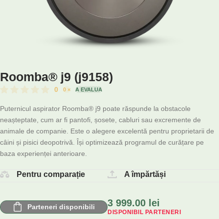
Roomba® j9 (j9158)
0
0
×
A EVALUA
Puternicul aspirator Roomba® j9 poate răspunde la obstacole
neașteptate, cum ar fi pantofi, șosete, cabluri sau excremente de
animale de companie. Este o alegere excelentă pentru proprietarii de
câini și pisici deopotrivă. Își optimizează programul de curățare pe
baza experienței anterioare.
Pentru comparație
A împărtăși
3 999.00
lei
Parteneri disponibili
DISPONIBIL PARTENERI