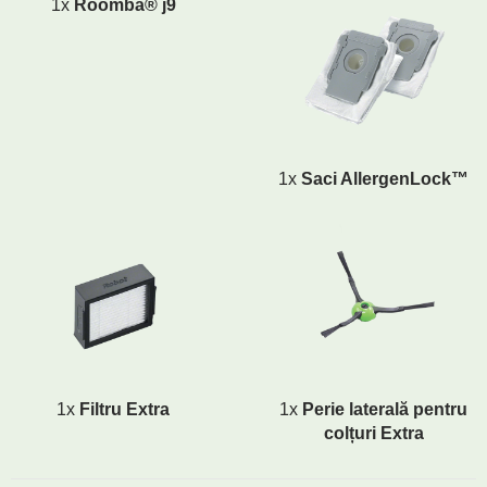
1x
Roomba® j9
1x
Saci AllergenLock™
1x
Filtru Extra
1x
Perie laterală pentru
colțuri Extra