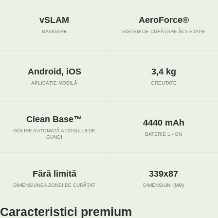
vSLAM
AeroForce®
NAVIGARE
SISTEM DE CURĂȚARE ÎN 3 ETAPE
Android, iOS
3,4 kg
APLICAȚIE MOBILĂ
GREUTATE
Clean Base™
4440 mAh
GOLIRE AUTOMATĂ A COȘULUI DE
BATERIE LI-ION
GUNOI
Fără limită
339x87
DIMENSIUNEA ZONEI DE CURĂȚAT
DIMENSIUNI (MM)
Caracteristici premium