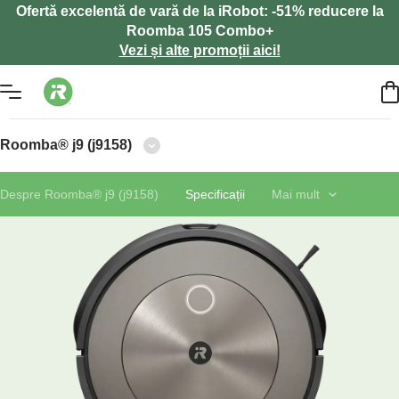
Ofertă excelentă de vară de la iRobot: -51% reducere la
Roomba 105 Combo+
Vezi și alte promoții aici!
Roomba® j9 (j9158)
Despre Roomba® j9 (j9158)
Specificații
Mai mult