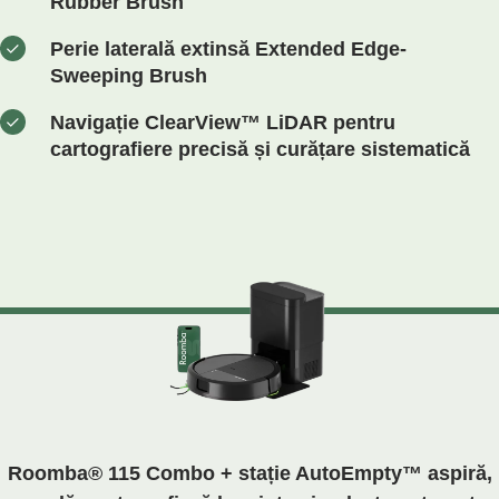
Rubber Brush
Perie laterală extinsă Extended Edge-
Sweeping Brush
Navigație ClearView™ LiDAR pentru
cartografiere precisă și curățare sistematică
Roomba® 115 Combo + stație AutoEmpty™ aspiră,