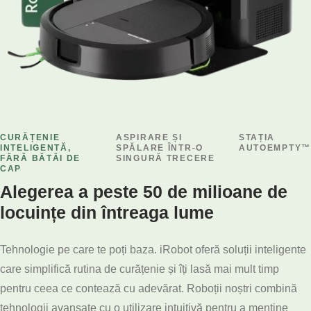
CURĂȚENIE
ASPIRARE ȘI
STAȚIA
INTELIGENTĂ,
SPĂLARE ÎNTR-O
AUTOEMPTY™
FĂRĂ BĂTĂI DE
SINGURĂ TRECERE
CAP
Alegerea a peste 50 de milioane de
locuințe din întreaga lume
Tehnologie pe care te poți baza. iRobot oferă soluții inteligente
care simplifică rutina de curățenie și îți lasă mai mult timp
pentru ceea ce contează cu adevărat. Roboții noștri combină
tehnologii avansate cu o utilizare intuitivă pentru a menține