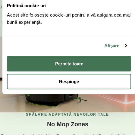
Politică cookie-uri
care golește automat recipientul de murdărie într-un sac sigilat.
Acest site folosește cookie-uri pentru a vă asigura cea mai
Sacul poate reține până la 90 de zile de praf și resturi, astfel
bună experiență.
încât nu trebuie să te ocupi de întreținerea zilnică după fiecare
sesiune de curățare.
Afişare
Permite toate
Respinge
SPĂLARE ADAPTATĂ NEVOILOR TALE
No Mop Zones