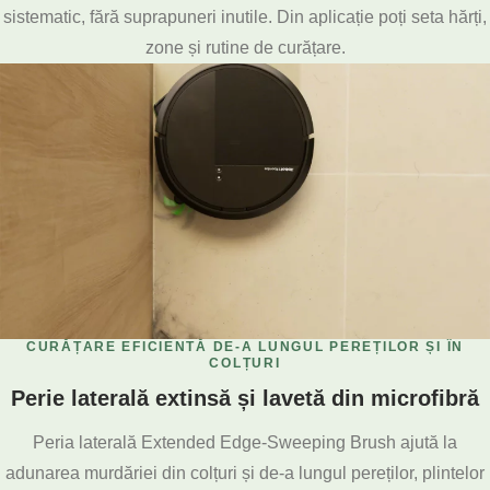
sistematic, fără suprapuneri inutile. Din aplicație poți seta hărți,
zone și rutine de curățare.
CURĂȚARE EFICIENTĂ DE-A LUNGUL PEREȚILOR ȘI ÎN
COLȚURI
Perie laterală extinsă și lavetă din microfibră
Peria laterală Extended Edge-Sweeping Brush ajută la
adunarea murdăriei din colțuri și de-a lungul pereților, plintelor