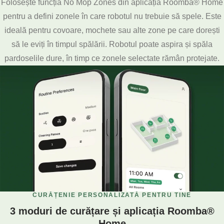
Folosește funcția No Mop Zones din aplicația Roomba® Home
pentru a defini zonele în care robotul nu trebuie să spele. Este
ideală pentru covoare, mochete sau alte zone pe care dorești
să le eviți în timpul spălării. Robotul poate aspira și spăla
pardoselile dure, în timp ce zonele selectate rămân protejate.
CURĂȚENIE PERSONALIZATĂ PENTRU TINE
3 moduri de curățare și aplicația Roomba®
Home