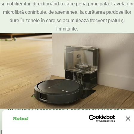
și mobilierului, direcționând-o către peria principală. Laveta din
microfibră contribuie, de asemenea, la curățarea pardoselilor
dure în zonele în care se acumulează frecvent praful și
firimiturile.
MAI PUȚINĂ ÎNTREȚINERE A RECIPIENTULUI DE PRAF
Stația AutoEmpty™
După finalizarea curățării, robotul revine la stația AutoEmpty™,