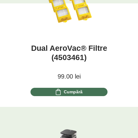
Dual AeroVac® Filtre
(4503461)
99.00
lei
Cumpără