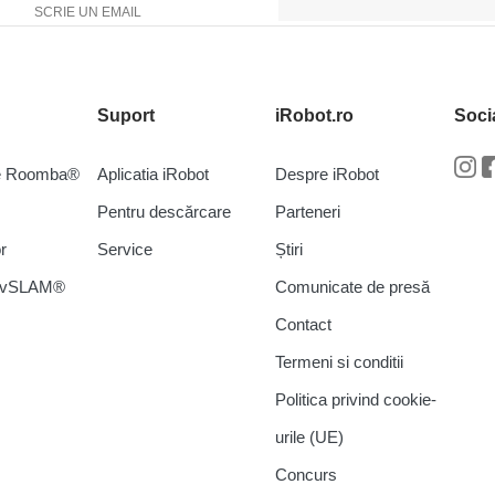
SCRIE UN EMAIL
Suport
iRobot.ro
Soci
re Roomba®
Aplicatia iRobot
Despre iRobot
In
Pentru descărcare
Parteneri
r
Service
Știri
a vSLAM®
Comunicate de presă
Contact
Termeni si conditii
Politica privind cookie-
urile (UE)
Concurs