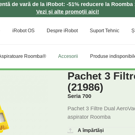
lentă de vară de la iRobot: -51% reducere la Roomb
Vezi și alte promoții aici!
e
iRobot OS
Despre iRobot
Suport Tehnic
Șt
Aspiratoare Roomba®
Accesorii
Produse indisponibil
Pachet 3 Filtr
(21986)
Seria 700
Pachet 3 Filtre Dual AeroVac
aspirator Roomba
A împărtăși