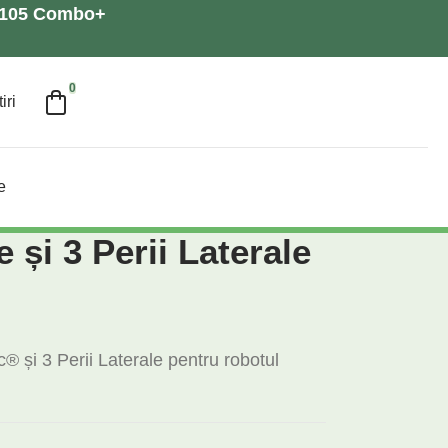
a 105 Combo+
0
iri
e
e și 3 Perii Laterale
® și 3 Perii Laterale pentru robotul