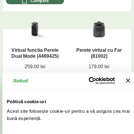
Cumpără
Virtual functia Perete
Perete virtual cu Far
Dual Mode (4469425)
(81002)
259.00
lei
179.00
lei
Cumpără
Cumpără
Politică cookie-uri
Acest site folosește cookie-uri pentru a vă asigura cea mai
bună experiență.
Set 3 Perii Laterale
Baterie XLife (4445678)
(4415863)