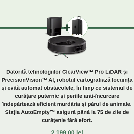
Datorită tehnologiilor ClearView™ Pro LiDAR și
PrecisionVision™ AI, robotul cartografiază locuința
și evită automat obstacolele, în timp ce sistemul de
curățare puternic și periile anti-încurcare
îndepărtează eficient murdăria și părul de animale.
Stația AutoEmpty™ asigură până la 75 de zile de
curățenie fără efort.
2 199.00
lei