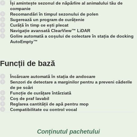
Își amintește sezonul de năpârlire al animalului tău de
companie
Recomandări în timpul sezonului de polen
Sugerează un program de curățenie
Curăță în timp ce ești plecat
Navigație avansată ClearView™ LiDAR
Golire automată a coșului de colectare în stația de docking
AutoEmpty™
Funcții de bază
Încărcare automată în stația de andocare
Senzori de detectare a marginilor pentru a preveni căderile
de pe scări
Funcție de curățare întârziată
Coș de praf lavabil
Reglarea cantității de apă pentru mop
Compatibilitate cu control vocal
Conținutul pachetului