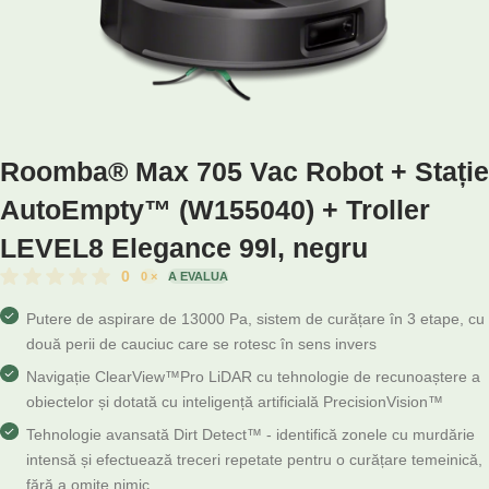
Roomba® Max 705 Vac Robot + Stație
AutoEmpty™ (W155040) + Troller
LEVEL8 Elegance 99l, negru
0
0
×
A EVALUA
Putere de aspirare de 13000 Pa, sistem de curățare în 3 etape, cu
două perii de cauciuc care se rotesc în sens invers
Navigație ClearView™Pro LiDAR cu tehnologie de recunoaștere a
obiectelor și dotată cu inteligență artificială PrecisionVision™
Tehnologie avansată Dirt Detect™ - identifică zonele cu murdărie
intensă și efectuează treceri repetate pentru o curățare temeinică,
fără a omite nimic.