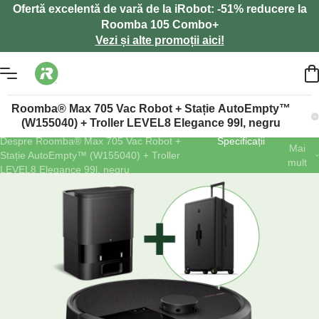
Ofertă excelentă de vară de la iRobot: -51% reducere la
Roomba 105 Combo+
Vezi și alte promoții aici!
Roomba® Max 705 Vac Robot + Stație AutoEmpty™
(W155040) + Troller LEVEL8 Elegance 99l, negru
Despre Roomba® Max 705 Vac Robot +
Specificații
Mai
Stație AutoEmpty™ (W155040) + Troller
mult
LEVEL8 Elegance 99l, negru