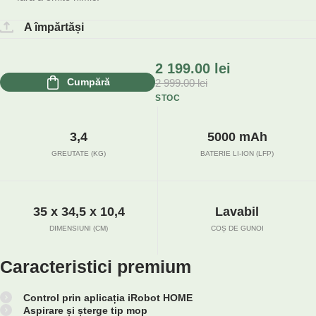
A împărtăși
2 199.00
lei
Cumpără
2 999.00
lei
STOC
3,4
5000 mAh
GREUTATE (KG)
BATERIE LI-ION (LFP)
35 x 34,5 x 10,4
Lavabil
DIMENSIUNI (CM)
COȘ DE GUNOI
Caracteristici premium
Control prin aplicația iRobot HOME
Aspirare și șterge tip mop