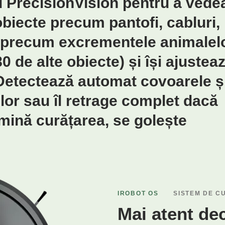
PrecisionVision pentru a vede
 obiecte precum pantofi, cabluri,
'' precum excrementele animalel
 de alte obiecte) și își ajustea
 Detectează automat covoarele ș
lor sau îl retrage complet dacă
mină curățarea, se golește
IROBOT OS
SISTEM DE C
Mai atent dec