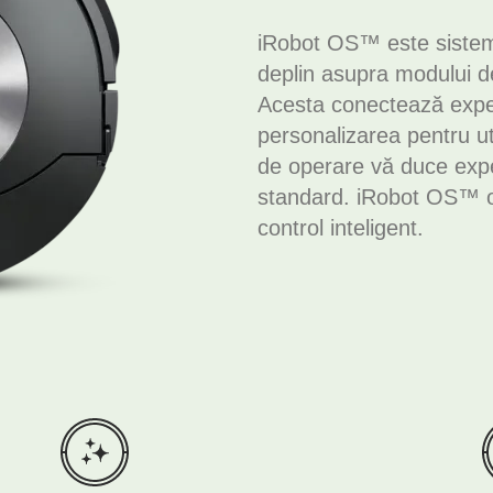
iRobot OS™ este sistemu
deplin asupra modului de
Acesta conectează experi
personalizarea pentru uti
de operare vă duce experi
standard. iRobot OS™ o
control inteligent.