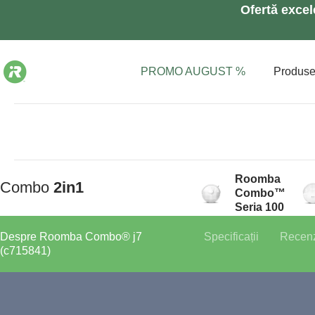
Ofertă exce
PROMO AUGUST %
Produs
Roomba
Combo
2in1
Combo™
Seria 100
Despre Roomba Combo® j7
Specificații
Recenz
(c715841)