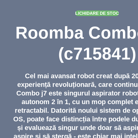
LICHIDARE DE STOC
Roomba Combo
(c715841)
Cel mai avansat robot creat după 20
experiență revoluționară, care conti
Combo j7 este singurul aspirator robo
autonom 2 în 1, cu un mop complet ex
retractabil. Datorită noului sistem de 
OS, poate face distincția între podele d
și evaluează singur unde doar să aspi
aspire și să ștergă - este chiar mai intel