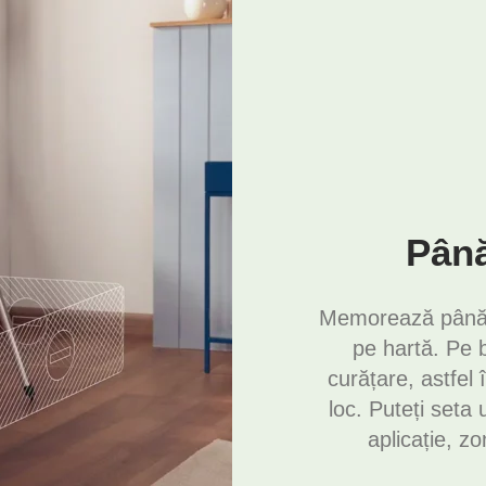
Până
Memorează până la
pe hartă. Pe 
curățare, astfel 
loc. Puteți seta
aplicație, zo