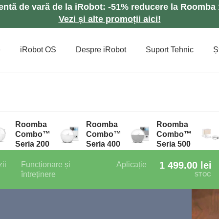
lentă de vară de la iRobot: -51% reducere la Roomb
Vezi și alte promoții aici!
e
iRobot OS
Despre iRobot
Suport Tehnic
Șt
Roomba
Roomba
Roomba
Combo™
Combo™
Combo™
Seria 200
Seria 400
Seria 500
1 499.00
lei
ii
Funcționare și
Aplicație
întreținere
STOC