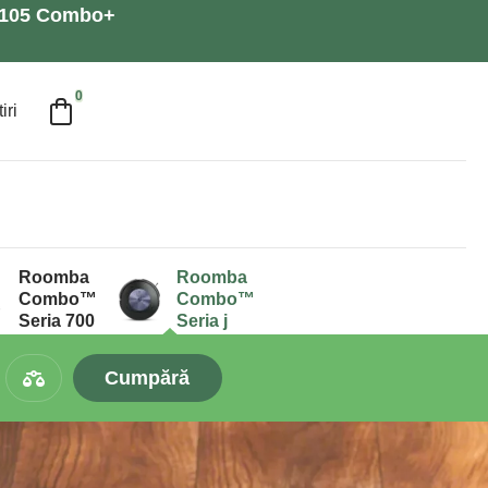
a 105 Combo+
0
iri
Roomba
Roomba
Combo™
Combo™
Seria 700
Seria j
Cumpără