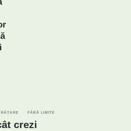
a
or
ză
i
URĂȚARE
FĂRĂ LIMITE
ât crezi