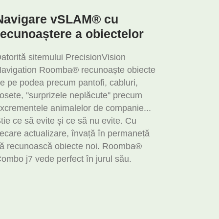
Navigare vSLAM® cu
recunoaștere a obiectelor
atorită sitemului PrecisionVision
avigation Roomba® recunoaște obiecte
e pe podea precum pantofi, cabluri,
osete, ''surprizele neplăcute'' precum
xcrementele animalelor de companie...
tie ce să evite și ce să nu evite. Cu
iecare actualizare, învață în permaneță
ă recunoască obiecte noi. Roomba®
ombo j7 vede perfect în jurul său.