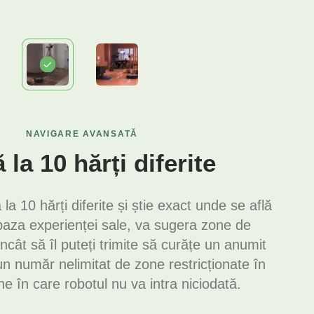
NAVIGARE AVANSATĂ
 la 10 hărți diferite
 10 hărți diferite și știe exact unde se află
baza experienței sale, va sugera zone de
încât să îl puteți trimite să curățe un anumit
 un număr nelimitat de zone restricționate în
ne în care robotul nu va intra niciodată.