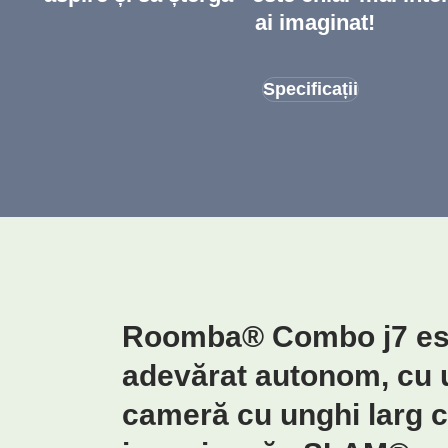
ai imaginat!
Specificații
Roomba® Combo j7 este
adevărat autonom, cu un
cameră cu unghi larg c