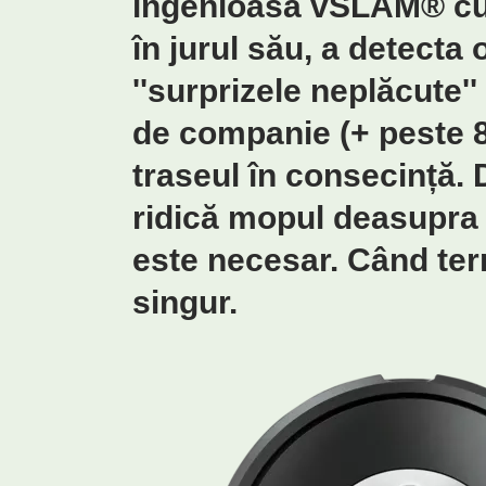
ingenioasă vSLAM® cu 
în jurul său, a detecta
''surprizele neplăcute
de companie (+ peste 80
traseul în consecință.
ridică mopul deasupra 
este necesar. Când ter
singur.