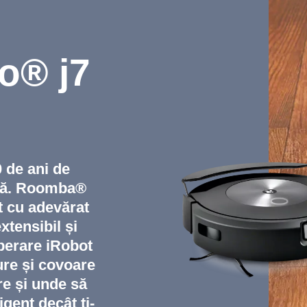
® j7
 de ani de
nuă. Roomba®
t cu adevărat
tensibil și
operare iRobot
ure și covoare
re și unde să
igent decât ti-