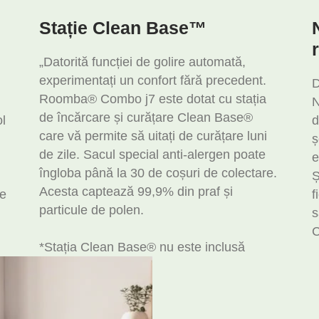
Stație Clean Base™
„Datorită funcției de golire automată,
experimentați un confort fără precedent.
D
Roomba® Combo j7 este dotat cu stația
N
de încărcare și curățare Clean Base®
ol
d
care vă permite să uitați de curățare luni
ș
de zile. Sacul special anti-alergen poate
e
îngloba până la 30 de coșuri de colectare.
Ș
Acesta captează 99,9% din praf și
te
f
particule de polen.
s
C
*Stația Clean Base® nu este inclusă