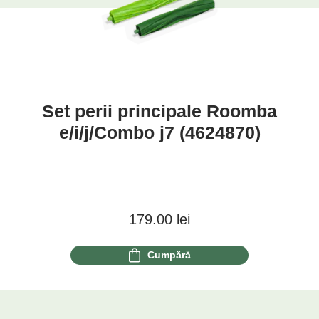
Set perii principale Roomba
e/i/j/Combo j7 (4624870)
179.00
lei
Cumpără