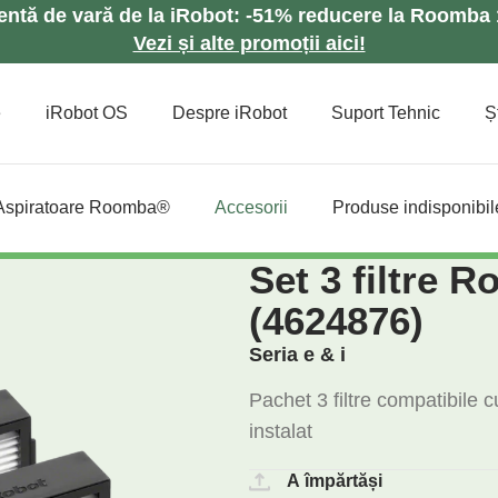
lentă de vară de la iRobot: -51% reducere la Roomb
Vezi și alte promoții aici!
e
iRobot OS
Despre iRobot
Suport Tehnic
Șt
Aspiratoare Roomba®
Accesorii
Produse indisponibil
Set 3 filtre R
(4624876)
Seria e & i
Pachet 3 filtre compatibile 
instalat
A împărtăși