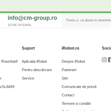
info@cm-group.ro
SCRIE UN EMAIL
Suport
iRobot.ro
Soci
re Roomba®
Aplicatia iRobot
Despre iRobot
In
Pentru descărcare
Parteneri
r
Service
Știri
a vSLAM®
Comunicate de presă
Contact
Termeni si conditii