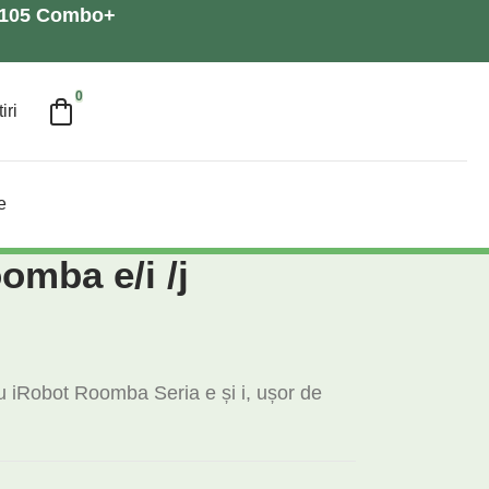
a 105 Combo+
0
iri
e
oomba e/i /j
cu iRobot Roomba Seria e și i, ușor de