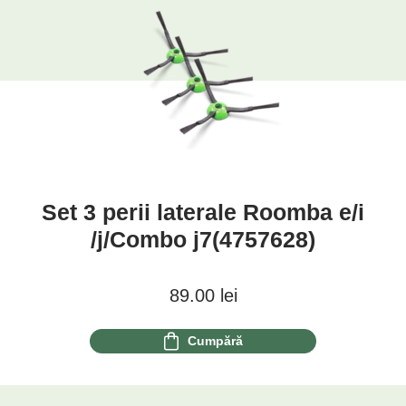
Set 3 perii laterale Roomba e/i
/j/Combo j7(4757628)
89.00
lei
Cumpără