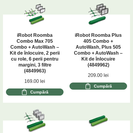
iRobot Roomba
iRobot Roomba Plus
Combo Max 705
405 Combo +
Combo + AutoWash –
AutoWash, Plus 505
Kit de înlocuire, 2 perii
Combo + AutoWash –
cu role, 6 perii pentru
Kit de înlocuire
margini, 3 filtre
(4849962)
(4849963)
209.00
lei
169.00
lei
Cumpără
Cumpără