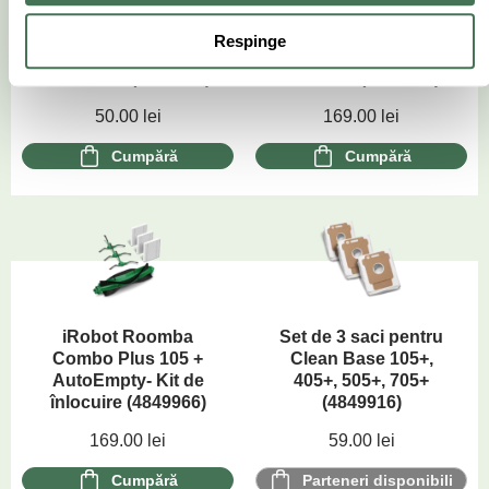
iRobot Roomba Max
iRobot Roomba
Respinge
705 Vac + AutoEmpty –
Combo 205 – Kit de
Set 3 filtre (4849904)
înlocuire (4849965)
50.00
lei
169.00
lei
Cumpără
Cumpără
iRobot Roomba
Set de 3 saci pentru
Combo Plus 105 +
Clean Base 105+,
AutoEmpty- Kit de
405+, 505+, 705+
înlocuire (4849966)
(4849916)
169.00
lei
59.00
lei
Cumpără
Parteneri disponibili