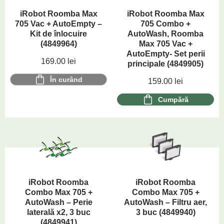
iRobot Roomba Max
iRobot Roomba Max
705 Vac + AutoEmpty –
705 Combo +
Kit de înlocuire
AutoWash, Roomba
(4849964)
Max 705 Vac +
AutoEmpty- Set perii
169.00
lei
principale (4849905)
În curând
159.00
lei
Cumpără
iRobot Roomba
iRobot Roomba
Combo Max 705 +
Combo Max 705 +
AutoWash – Perie
AutoWash – Filtru aer,
laterală x2, 3 buc
3 buc (4849940)
(4849941)