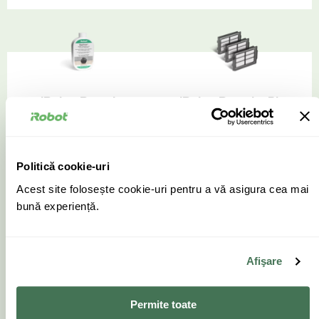
iRobot Roomba
iRobot Roomba Plus
Combo c9+, c10 max,
405 Combo +
405, 505, 705 max –
AutoWash, Plus 505
Soluție de curățare
Combo + AutoWash –
300ml (4850569)
Set de 3 filtre
Politică cookie-uri
(4849900)
35.00
lei
Acest site folosește cookie-uri pentru a vă asigura cea mai
50.00
lei
bună experiență.
Parteneri disponibili
Cumpără
Afişare
Permite toate