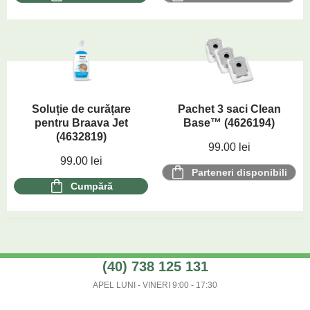
Soluție de curățare
Pachet 3 saci Clean
pentru Braava Jet
Base™ (4626194)
(4632819)
99.00
lei
99.00
lei
Parteneri disponibili
Cumpără
(40) 738 125 131
APEL LUNI - VINERI 9:00 - 17:30