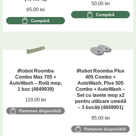
50.00
lei
65.00
lei
Cumpără
Cumpără
iRobot Roomba
iRobot Roomba Plus
Combo Max 705 +
405 Combo +
AutoWash – Rolă mop,
AutoWash, Plus 505
1 buc (4849939)
Combo + AutoWash –
Set cu lavete mop x2
119.00
lei
pentru utilizare umedă
– 3 bucăți (4849901)
Parteneri disponibili
95.00
lei
Parteneri disponibili