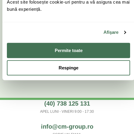
Acest site folosește cookie-uri pentru a vă asigura cea mai
bună experiență.
Afişare
Soluție de curățare
Rotila frontală
pentru Braava Jet
(4624869)
(4632819)
Permite toate
79.00
lei
99.00
lei
Cumpără
Respinge
Cumpără
(40) 738 125 131
APEL LUNI - VINERI 9:00 - 17:30
info@cm-group.ro