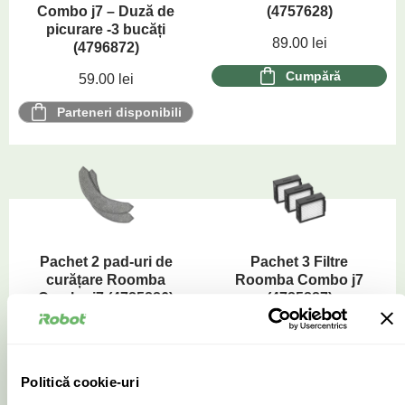
Combo j7 – Duză de
(4757628)
picurare -3 bucăți
89.00
lei
(4796872)
Cumpără
59.00
lei
Parteneri disponibili
Pachet 2 pad-uri de
Pachet 3 Filtre
curățare Roomba
Roomba Combo j7
Combo j7 (4785886)
(4785887)
199.00
lei
179.00
lei
Cumpără
Cumpără
Politică cookie-uri