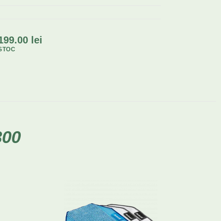
199.00
lei
STOC
300