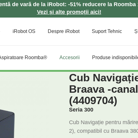
lentă de vară de la iRobot: -51% reducere la Roomb
Vezi și alte promoții aici!
e
iRobot OS
Despre iRobot
Suport Tehnic
Șt
Aspiratoare Roomba®
Accesorii
Produse indisponibil
Cub Navigați
Braava -canal
(4409704)
Seria 300
Cub Navigație pentru mărire
2), compatibil cu Braava 380