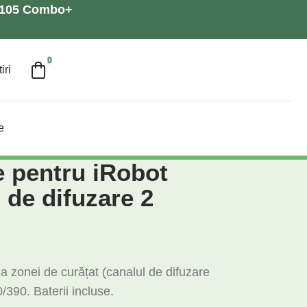
a 105 Combo+
0
iri
e
e pentru iRobot
 de difuzare 2
a zonei de curățat (canalul de difuzare
/390. Baterii incluse.