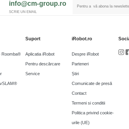
info@cm-group.ro
SCRIE UN EMAIL
Suport
iRobot.ro
Soci
re Roomba®
Aplicatia iRobot
Despre iRobot
In
Pentru descărcare
Parteneri
r
Service
Știri
a vSLAM®
Comunicate de presă
Contact
Termeni si conditii
Politica privind cookie-
urile (UE)