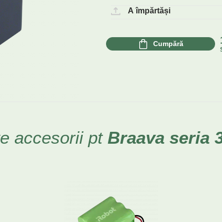
A împărtăși
Cumpără
te accesorii pt
Braava
seria 