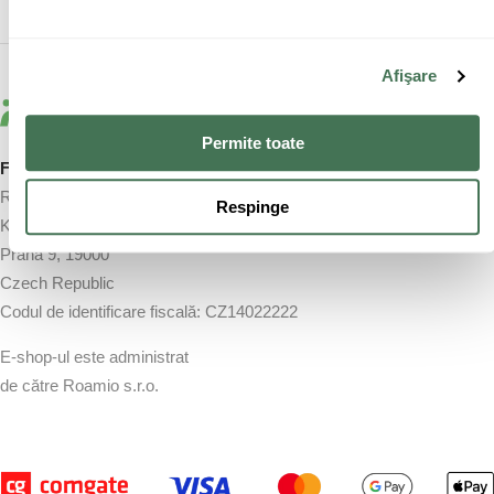
Afişare
Permite toate
Furnizor:
Roamio s.r.o.
Respinge
K Žižkovu 282/9
Praha 9, 19000
Czech Republic
Codul de identificare fiscală: CZ14022222
E-shop-ul este administrat
de către Roamio s.r.o.