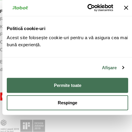
Furnizor:
Roamio s.r.o.
K Žižkovu 282/9
Politică cookie-uri
Praha 9, 19000
Acest site folosește cookie-uri pentru a vă asigura cea mai
Czech Republic
bună experiență.
Codul de identificare fiscală: CZ14022222
E-shop-ul este administrat
Afişare
de către Roamio s.r.o.
Permite toate
Respinge