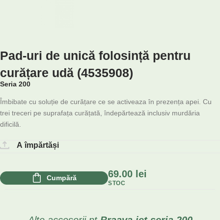
Pad-uri de unică folosință pentru
curățare udă (4535908)
Seria 200
Îmbibate cu soluție de curățare ce se activeaza în prezența apei. Cu
trei treceri pe suprafața curățată, îndepărtează inclusiv murdăria
dificilă.
A împărtăși
69.00
lei
Cumpără
STOC