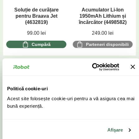
Soluție de curățare
Acumulator Li-Ion
pentru Braava Jet
1950mAh Lithium și
(4632819)
încărcător (4498582)
99.00
lei
249.00
lei
Cumpără
Parteneri disponibili
Politică cookie-uri
Set 2 pad-uri
Acest site folosește cookie-uri pentru a vă asigura cea mai
reutilizabile pentru
bună experiență.
curățare udă (4510416)
99.00
lei
Afişare
Cumpără