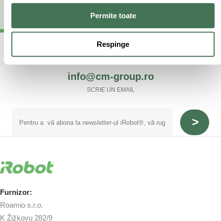
Permite toate
(40) 738 125 131
Respinge
APEL LUNI - VINERI 9:00 - 17:30
info@cm-group.ro
SCRIE UN EMAIL
Furnizor:
Roamio s.r.o.
K Žižkovu 282/9