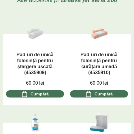
Alte accesorii pt
Braava jet
seria 200
Pad-uri de unică
Pad-uri de unică
folosință pentru
folosință pentru
ștergere uscată
curățare umedă
(4535909)
(4535910)
69.00
lei
69.00
lei
Cumpără
Cumpără