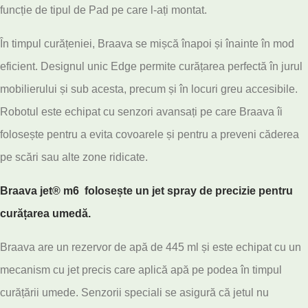
funcție de tipul de Pad pe care l-ați montat.
În timpul curățeniei, Braava se mișcă înapoi și înainte în mod
eficient. Designul unic Edge permite curățarea perfectă în jurul
mobilierului și sub acesta, precum și în locuri greu accesibile.
Robotul este echipat cu senzori avansați pe care Braava îi
folosește pentru a evita covoarele și pentru a preveni căderea
pe scări sau alte zone ridicate.
Braava jet® m6 folosește un jet spray de precizie pentru
curățarea umedă.
Braava are un rezervor de apă de 445 ml și este echipat cu un
mecanism cu jet precis care aplică apă pe podea în timpul
curățării umede. Senzorii speciali se asigură că jetul nu