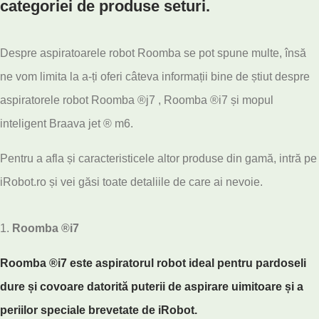
categoriei de produse seturi.
Despre aspiratoarele robot Roomba se pot spune multe, însă
ne vom limita la a-ți oferi câteva informații bine de știut despre
aspiratorele robot Roomba ®️j7 , Roomba ®️i7 și mopul
inteligent Braava jet ®️ m6.
Pentru a afla și caracteristicele altor produse din gamă, intră pe
iRobot.ro și vei găsi toate detaliile de care ai nevoie.
Roomba ®️i7
Roomba ®️i7 este aspiratorul robot ideal pentru pardoseli
dure și covoare datorită puterii de aspirare uimitoare și a
periilor speciale brevetate de iRobot.