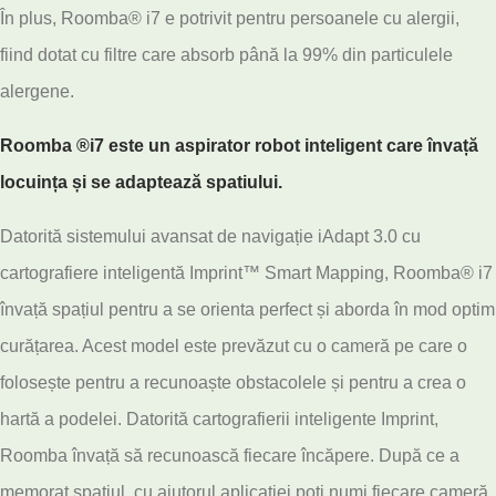
În plus, Roomba® i7 e potrivit pentru persoanele cu alergii,
fiind dotat cu filtre care absorb până la 99% din particulele
alergene.
Roomba ®️i7 este un aspirator robot inteligent care învață
locuința și se adaptează spatiului.
Datorită sistemului avansat de navigație iAdapt 3.0 cu
cartografiere inteligentă Imprint™ Smart Mapping, Roomba® i7
învață spațiul pentru a se orienta perfect și aborda în mod optim
curățarea. Acest model este prevăzut cu o cameră pe care o
folosește pentru a recunoaște obstacolele și pentru a crea o
hartă a podelei. Datorită cartografierii inteligente Imprint,
Roomba învață să recunoască fiecare încăpere. După ce a
memorat spațiul, cu ajutorul aplicației poți numi fiecare cameră