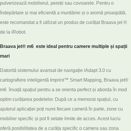
pulverizează mobilierul, pereții sau covoarele. Pentru o
îndepărtare și mai eficientă a murdăriei și o aromă proaspătă,
este recomandat a fi utilizat un produs de curățat Braava jet ®
de la iRobot.
Braava jet® m6 este ideal pentru camere multiple și spații
mari
Datorită sistemului avansat de navigație iAdapt 3.0 cu
cartografiere inteligentă Imprint™ Smart Mapping, Braava jet®
m6 învață spațiul pentru a se orienta perfect și aborda în mod
optim curățarea podelelor. După ce a memorat spațiul, cu
ajutorul aplicației poți numi fiecare cameră în parte, zone cu
mobilier specific și pot fi setate limite de acces. Acest lucru
oferă posibilitatea de a curăța specific o camera sau zona