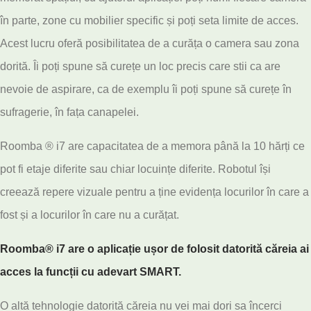
în parte, zone cu mobilier specific și poți seta limite de acces.
Acest lucru oferă posibilitatea de a curăța o camera sau zona
dorită. Îi poți spune să curețe un loc precis care stii ca are
nevoie de aspirare, ca de exemplu îi poți spune să curețe în
sufragerie, în fața canapelei.
Roomba ® i7 are capacitatea de a memora până la 10 hărți ce
pot fi etaje diferite sau chiar locuințe diferite. Robotul își
creează repere vizuale pentru a ține evidența locurilor în care a
fost și a locurilor în care nu a curățat.
Roomba® i7 are o aplicație ușor de folosit datorită căreia ai
acces la funcții cu adevart SMART.
O altă tehnologie datorită căreia nu vei mai dori sa încerci