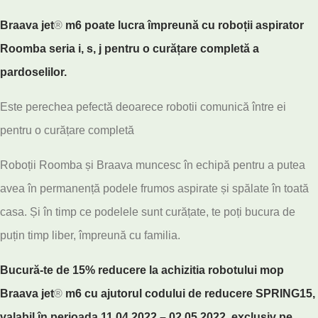
Braava jet
®
m6 poate lucra împreună cu roboții aspirator
Roomba seria i, s, j pentru o curățare completă a
pardoselilor.
Este perechea pefectă deoarece robotii comunică între ei
pentru o curățare completă
Roboții Roomba și Braava muncesc în echipă pentru a putea
avea în permanență podele frumos aspirate și spălate în toată
casa. Și în timp ce podelele sunt curățate, te poți bucura de
puțin timp liber, împreună cu familia.
Bucură-te de 15% reducere la achizitia robotului mop
Braava jet
®
m6 cu ajutorul codului de reducere SPRING15,
valabil în perioada 11.04.2022 – 02.05.2022, exclusiv pe