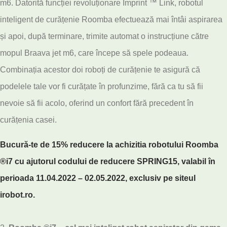
m6. Datorită funcției revoluționare Imprint ™ Link, robotul
inteligent de curățenie Roomba efectuează mai întâi aspirarea
și apoi, după terminare, trimite automat o instrucțiune către
mopul Braava jet m6, care începe să spele podeaua.
Combinația acestor doi roboți de curățenie te asigură că
podelele tale vor fi curățate în profunzime, fără ca tu să fii
nevoie să fii acolo, oferind un confort fără precedent în
curățenia casei.
Bucură-te de 15% reducere la achizitia robotului Roomba
®i7 cu ajutorul codului de reducere SPRING15, valabil în
perioada 11.04.2022 – 02.05.2022, exclusiv pe siteul
irobot.ro
.