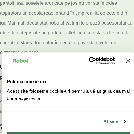
pantofii sau șosetele aruncate pe jos nu vor sta în calea
aspiratorului, acesta reacționând în timp real la obiectele din
jur. Mai mult decât atât, robotul va trimite o poză posesorului cu
obiectele depistate pe podea, astfel încât acesta să fie ținut la
curent cu starea lucrurilor în ceea ce privește nivelul de
curățenie din casă.
Un astfel de aspirator este de un real ajutor pentru
posesorii de animale de companie.
Politică cookie-uri
Acest site folosește cookie-uri pentru a vă asigura cea mai
Robotul evită surprizele neplăcute ale animalelor de companie
bună experiență.
și nu le întinde pe podea. Chiar are recomandări personalizate
de curățenie în perioada de năpârlire a animalelor.
Afişare
Știe să insiste în acele puncte mai murdare din casă