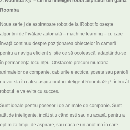
Roomba ®️j7 – cel mai inteliget robot aspirator din gama
Roomba
Noua serie j de aspiratoare robot de la iRobot folosește
algoritmi de învățare automată – machine learning – cu care
învață continuu despre poziționarea obiectelor în cameră
pentru a naviga eficient și știe ce să ocolească, adaptându-se
în permanență locuinței. Obstacole precum murdăria
animalelor de companie, cablurile electrice, șosete sau pantofi
nu vor sta în calea aspiratorului inteligent Roomba® j7, întrucât
robotul le va evita cu succes.
Sunt ideale pentru posesorii de animale de companie. Sunt
atât de inteligente, încât știu când esti sau nu acasă, pentru a
optimiza timpii de aspirare, sau dacă e un anotimp în care