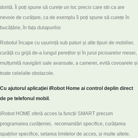
dorită. Îi poți spune să curețe un loc precis care stii ca are
nevoie de curățare, ca de exemplu îi poți spune să curețe în
bucățărie, în fața dulapurilor.
Robotul încape cu ușurință sub paturi și alte tipuri de mobilier,
curăță cu grijă de-a lungul pereților și în jurul picioarelor mesei,
mulțumită navigării sale avansate, a camerei, evită covoarele și
toate celelalte obstacole.
Cu ajutorul aplicației iRobot Home ai control deplin direct
de pe telefonul mobil.
iRobot HOME oferă acces la funcții SMART precum
programarea curățeniei, recomandări specifice, curățarea
spațiilor specifice, setarea limitelor de acces, și multe altele.