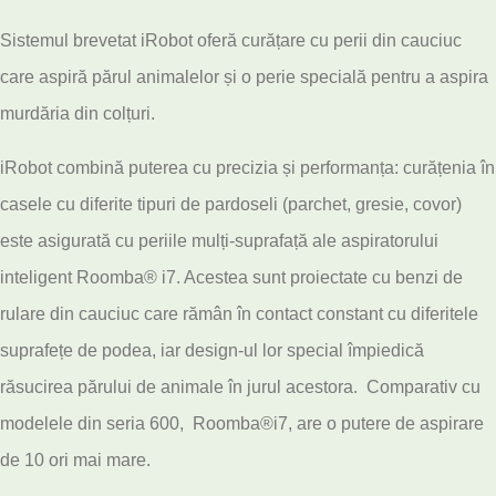
Sistemul brevetat iRobot oferă curățare cu perii din cauciuc
care aspiră părul animalelor și o perie specială pentru a aspira
murdăria din colțuri.
iRobot combină puterea cu precizia și performanța: curățenia în
casele cu diferite tipuri de pardoseli (parchet, gresie, covor)
este asigurată cu periile mulți-suprafață ale aspiratorului
inteligent Roomba® i7. Acestea sunt proiectate cu benzi de
rulare din cauciuc care rămân în contact constant cu diferitele
suprafețe de podea, iar design-ul lor special împiedică
răsucirea părului de animale în jurul acestora. Comparativ cu
modelele din seria 600, Roomba®i7, are o putere de aspirare
de 10 ori mai mare.