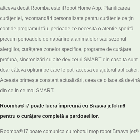
altceva decât Roomba este iRobot Home App. Planificarea
curățeniei, recomandări personalizate pentru curătenie ce țin
cont de programul tău, perioade ce necesită o atenție sporită
precum perioadele de napârlire a animalelor sau sezonul
alergiilor, curățarea zonelor specifice, programe de curățare
profună, sincronizări cu alte deviceuri SMART din casa ta sunt
doar câteva optiuni pe care le poți accesa cu ajutorul aplicației.
Aceasta primește constant actualizări, ceea ce o face să devină
din ce în ce mai SMART.
Roomba® i7 poate lucra împreună cu Braava jet
®
m6
pentru o curățare completă a pardoselilor.
Roomba® i7 poate comunica cu robotul mop robot Braava jet®