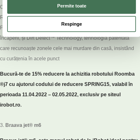
Permite toate
Odată ce folosești iRobot, nu vei vrea să mai încerci și altceva.
Roomba j7 folosește tehnologii patentate iRobot:
Respinge
PrecisionVision Navigation, sistemul de navigare inteligent al
încăperii, și Dirt Detect™ Technology, tehnologia patentată
care recunoaște zonele cele mai murdare din casă, insistând
cu curățenia în acele punct
Bucură-te de 15% reducere la achizitia robotului Roomba
®j7 cu ajutorul codului de reducere SPRING15, valabil în
perioada 11.04.2022 – 02.05.2022, exclusiv pe siteul
irobot.ro
.
Braava jet® m6