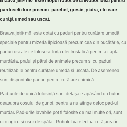
Braava jet® m6 este mopul robot de la iRobot ideal pentru
pardoseli dure precum: parchet, gresie, piatra, etc care
curăță umed sau uscat.
Braava jet® m6 este dotat cu paduri pentru curătare umedă,
speciale pentru mizeria lipicioasă precum cea din bucătărie, cu
paduri uscate ce folosesc forța electrostatică pentru a capta
murdăria, praful și părul de animale precum si cu paduri
reutilizabile pentru curățare umedă și uscată. De asemenea
sunt disponiblie paduri pentru curățare chimică.
Pad-urile de unică folosință sunt detașate apăsând un buton
deasupra coșului de gunoi, pentru a nu atinge deloc pad-ul
murdar. Pad-urile lavabile pot fi folosite de mai multe ori, sunt
ecologice și ușor de spălat. Robotul va efectua curățarea în